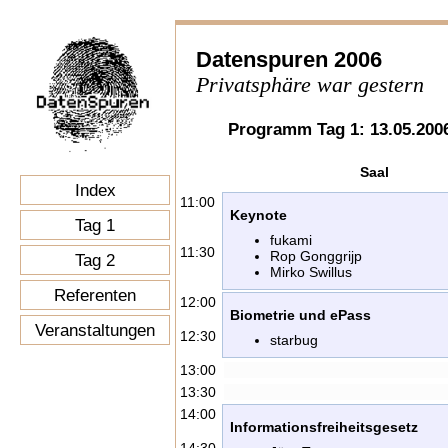
Datenspuren 2006
Privatsphäre war gestern
Programm Tag 1: 13.05.200
Saal
Index
11:00
Keynote
Tag 1
fukami
11:30
Rop Gonggrijp
Tag 2
Mirko Swillus
Referenten
12:00
Biometrie und ePass
Veranstaltungen
12:30
starbug
13:00
13:30
14:00
Informationsfreiheitsgesetz
14:30