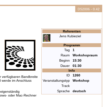
DS2006 - 0.42
Referenten
Jens Kubieziel
Programm
Tag
1
Raum
Workshopraum
Beginn
15:30
Dauer
01:30
Info
e
ID
1260
er verfügbaren Bandbreite
nd werde im Anschluss
Veranstaltungstyp
Workshop
Track
Sprache
deutsch
 eigenständig
indows- oder Mac-Rechner