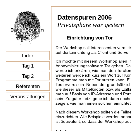
Datenspuren 2006
Privatsphäre war gestern
Einrichtung von Tor
Der Workshop soll Interessenten vermitt
auf die Einrichtung als Client und Serve
Index
Ich möchte mit diesem Workshop allen Int
Tag 1
Anonymisierungssoftware Tor geben. Daz
werde ich erklären, wie man den Torclien
weiteren werde ich kurz ein Wort zur Kon
Tag 2
Programme man mit Tor nutzen kann. Ein
Torservers sein. Neben der grundsätzlic
Referenten
wie dieser als Mittelknoten bzw. als Exi
man auf Basis von IP-Adressen und Ports
Veranstaltungen
sein. Zu guter Letzt gehe ich dann noch
zeigen, wie man einen solchen einrichtet
Nach diesem Workshop sollten die Teilne
einzurichten. Alle Beispiele werden an
ist äquivalent, so dass der Workshop auc