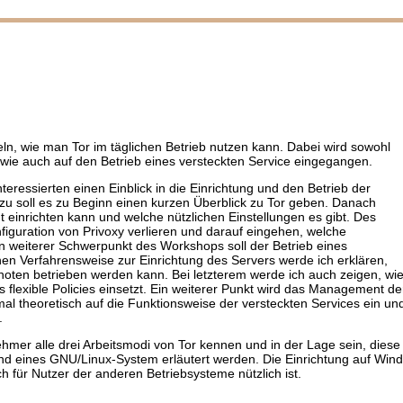
eln, wie man Tor im täglichen Betrieb nutzen kann. Dabei wird sowohl
r wie auch auf den Betrieb eines versteckten Service eingegangen.
eressierten einen Einblick in die Einrichtung und den Betrieb der
u soll es zu Beginn einen kurzen Überblick zu Tor geben. Danach
t einrichten kann und welche nützlichen Einstellungen es gibt. Des
figuration von Privoxy verlieren und darauf eingehen, welche
 weiterer Schwerpunkt des Workshops soll der Betrieb eines
hen Verfahrensweise zur Einrichtung des Servers werde ich erklären,
tknoten betrieben werden kann. Bei letzterem werde ich auch zeigen, wi
 flexible Policies einsetzt. Ein weiterer Punkt wird das Management d
mal theoretisch auf die Funktionsweise der versteckten Services ein u
.
hmer alle drei Arbeitsmodi von Tor kennen und in der Lage sein, diese
hand eines GNU/Linux-System erläutert werden. Die Einrichtung auf W
h für Nutzer der anderen Betriebsysteme nützlich ist.