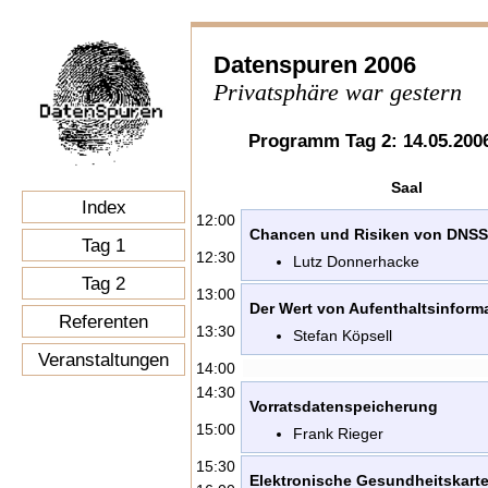
Datenspuren 2006
Privatsphäre war gestern
Programm Tag 2: 14.05.200
Saal
Index
12:00
Chancen und Risiken von DNS
Tag 1
12:30
Lutz Donnerhacke
Tag 2
13:00
Der Wert von Aufenthaltsinform
Referenten
13:30
Stefan Köpsell
Veranstaltungen
14:00
14:30
Vorratsdatenspeicherung
15:00
Frank Rieger
15:30
Elektronische Gesundheitskart