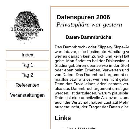
Datenspuren 2006
Privatsphäre war gestern
Daten-Dammbrüche
Das Dammbruch- oder Slippery Slope-A
warnt davor, eine bestimmte Handlung 
Index
weil es danach kein Zurück und kein Ha
gebe. Man findet es bei der Diskussion 
Tag 1
Studiengebühren ebenso wie in der Ster
oder eben beim Erheben, Verwerten und
Tag 2
von Daten. Das Dammbruchargument sel
maßlos bzw. witzlos, wenn es nicht gebän
Denn das Zuviel eines jeden ist stets verd
Referenten
also das Dammbruchargument ernst g
werden, ist darzulegen, warum plausible 
Veranstaltungen
Daten ist eine unheilvolle Allianz auszu
auch die Wirtschaft haben Lust auf Mehr
ausgetauscht, der Träger der Daten gibt
Links