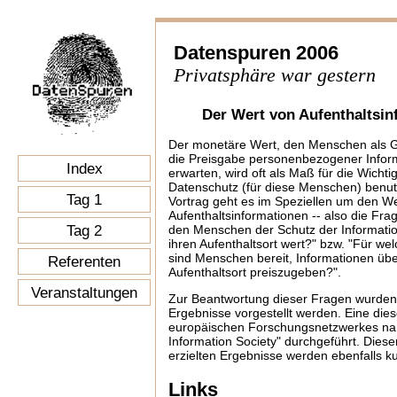
Datenspuren 2006
Privatsphäre war gestern
Der Wert von Aufenthaltsin
Der monetäre Wert, den Menschen als G
die Preisgabe personenbezogener Infor
Index
erwarten, wird oft als Maß für die Wichti
Datenschutz (für diese Menschen) benut
Tag 1
Vortrag geht es im Speziellen um den W
Aufenthaltsinformationen -- also die Frage
Tag 2
den Menschen der Schutz der Informati
ihren Aufenthaltsort wert?" bzw. "Für we
sind Menschen bereit, Informationen übe
Referenten
Aufenthaltsort preiszugeben?".
Veranstaltungen
Zur Beantwortung dieser Fragen wurden 
Ergebnisse vorgestellt werden. Eine di
europäischen Forschungsnetzwerkes name
Information Society" durchgeführt. Dies
erzielten Ergebnisse werden ebenfalls kur
Links