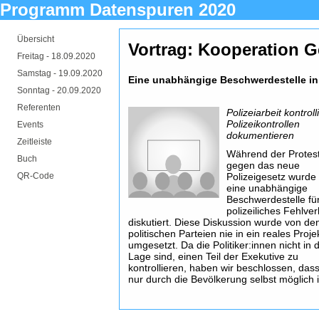
Programm Datenspuren 2020
Übersicht
Vortrag: Kooperation G
Freitag -
18.09.2020
Samstag -
19.09.2020
Eine unabhängige Beschwerdestelle i
Sonntag -
20.09.2020
Referenten
Polizeiarbeit kontrol
Polizeikontrollen
Events
dokumentieren
Zeitleiste
Während der Protes
Buch
gegen das neue
QR-Code
Polizeigesetz wurde
eine unabhängige
Beschwerdestelle fü
polizeiliches Fehlve
diskutiert. Diese Diskussion wurde von de
politischen Parteien nie in ein reales Proje
umgesetzt. Da die Politiker:innen nicht in 
Lage sind, einen Teil der Exekutive zu
kontrollieren, haben wir beschlossen, dass
nur durch die Bevölkerung selbst möglich i