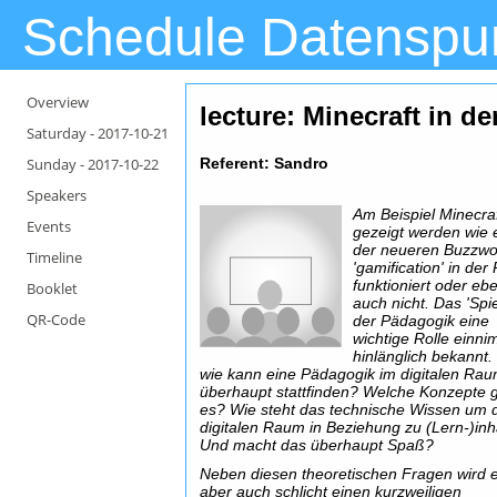
Schedule Datenspu
Overview
lecture: Minecraft in d
Saturday -
2017-10-21
Sunday -
2017-10-22
Referent: Sandro
Speakers
Am Beispiel Minecraf
Events
gezeigt werden wie 
der neueren Buzzwo
Timeline
'gamification' in der
funktioniert oder eb
Booklet
auch nicht. Das 'Spie
QR-Code
der Pädagogik eine
wichtige Rolle einni
hinlänglich bekannt
wie kann eine Pädagogik im digitalen Ra
überhaupt stattfinden? Welche Konzepte g
es? Wie steht das technische Wissen um 
digitalen Raum in Beziehung zu (Lern-)inh
Und macht das überhaupt Spaß?
Neben diesen theoretischen Fragen wird 
aber auch schlicht einen kurzweiligen