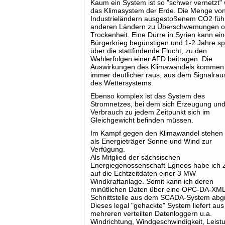
Kaum ein System ist so "schwer vernetzt" 
das Klimasystem der Erde. Die Menge von
Industrieländern ausgestoßenem CO2 führ
anderen Ländern zu Überschwemungen o
Trockenheit. Eine Dürre in Syrien kann ei
Bürgerkrieg begünstigen und 1-2 Jahre sp
über die stattfindende Flucht, zu den
Wahlerfolgen einer AFD beitragen. Die
Auswirkungen des Klimawandels kommen
immer deutlicher raus, aus dem Signalra
des Wettersystems.
Ebenso komplex ist das System des
Stromnetzes, bei dem sich Erzeugung un
Verbrauch zu jedem Zeitpunkt sich im
Gleichgewicht befinden müssen.
Im Kampf gegen den Klimawandel stehen
als Energieträger Sonne und Wind zur
Verfügung.
Als Mitglied der sächsischen
Energiegenossenschaft Egneos habe ich Z
auf die Echtzeitdaten einer 3 MW
Windkraftanlage. Somit kann ich deren
minütlichen Daten über eine OPC-DA-XM
Schnittstelle aus dem SCADA-System abgr
Dieses legal "gehackte" System liefert aus
mehreren verteilten Datenloggern u.a.
Windrichtung, Windgeschwindigkeit, Leist