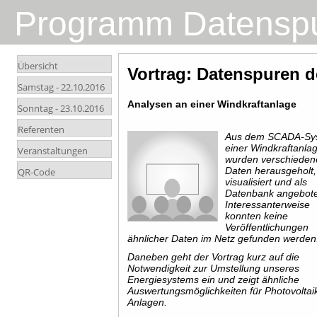
Programm Datensp
Übersicht
Vortrag: Datenspuren 
Samstag -
22.10.2016
Analysen an einer Windkraftanlage
Sonntag -
23.10.2016
Referenten
Aus dem SCADA-Sy
einer Windkraftanla
Veranstaltungen
wurden verschieden
Daten herausgeholt,
QR-Code
visualisiert und als
Datenbank angebot
Interessanterweise
konnten keine
Veröffentlichungen
ähnlicher Daten im Netz gefunden werden
Daneben geht der Vortrag kurz auf die
Notwendigkeit zur Umstellung unseres
Energiesystems ein und zeigt ähnliche
Auswertungsmöglichkeiten für Photovoltai
Anlagen.