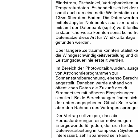
Blindstrom, Pitchwinkel, Verfügbarkeiten 
Temperaturdaten. Es handelt sich bei der
somit auch um eine nette Wetterstation au
135m über dem Boden. Die Daten werde
mittels Jupyter-Notebook visualisiert und s
mitsamt der Datenbank (sqlite) veröffentlic
Erstaunlicherweise konnten sonst keine fr
Datensätze diese Art für Windkraftanlage
gefunden werden.
Über längere Zeiträume konnten Statistik
die Windgeschwindigkeitsverteilung und d
Leistungsdauerlinie erstellt werden.
Im Bereich der Photovoltaik wurden, aus
von Astronomieprogrammen zur
Sonnenstandberechnung, ebenso Berech
angestellt. Daneben wurde anhand von
öffentlichen Daten die Zukunft des dt.
Stromnetzes mit höheren Einspeisungen
simuliert. Beide Berechnungen finden sich
der unten angegebenen Github-Seite wür
aber den Rahmen des Vortrages sprenge
Der Vortrag soll zeigen, dass die
Herausforderungen einer notwendigen
Energiewende für jeden, der sich für die
Datenverarbeitung in komplexen Systeme
interessiert, sehr spannend sein kann.