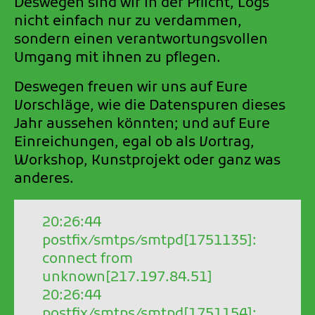
Deswegen sind wir in der Pflicht, Logs
nicht einfach nur zu verdammen,
sondern einen verantwortungsvollen
Umgang mit ihnen zu pflegen.
Deswegen freuen wir uns auf Eure
Vorschläge, wie die Datenspuren dieses
Jahr aussehen könnten; und auf Eure
Einreichungen, egal ob als Vortrag,
Workshop, Kunstprojekt oder ganz was
anderes.
20:26:44
postfix/smtps/smtpd[1751135]:
connect from
unknown[217.197.84.51]
20:26:44
postfix/smtps/smtpd[1751154]: