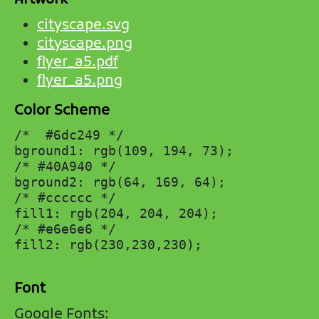
Artwork
cityscape.svg
cityscape.png
flyer_a5.pdf
flyer_a5.png
Color Scheme
/*  #6dc249 */

bground1: rgb(109, 194, 73); 

/* #40A940 */

bground2: rgb(64, 169, 64);

/* #cccccc */

fill1: rgb(204, 204, 204);

/* #e6e6e6 */

fill2: rgb(230,230,230);

Font
Google Fonts: