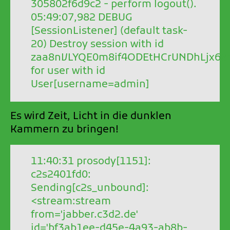
305802f6d9c2 - perform logout().
05:49:07,982 DEBUG
[SessionListener] (default task-
20) Destroy session with id
zaa8nVLYQE0m8if4ODEtHCrUNDhLjx68
for user with id
User[username=admin]
Es wird Zeit, Licht in die dunklen
Kammern zu bringen!
11:40:31 prosody[1151]:
c2s2401fd0:
Sending[c2s_unbound]:
<stream:stream
from='jabber.c3d2.de'
id='bf3ab1ee-d45e-4a93-ab8b-