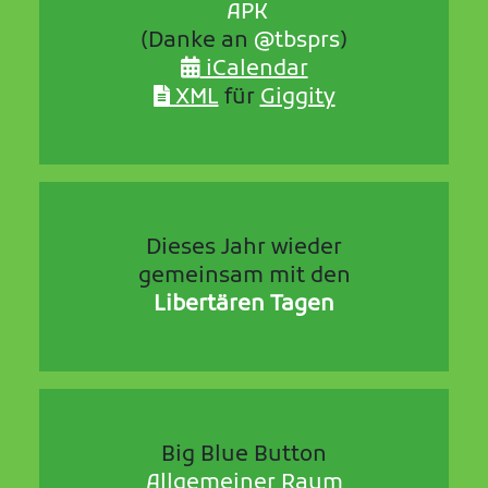
APK
(Danke an
@tbsprs
)
iCalendar
XML
für
Giggity
Dieses Jahr wieder
gemeinsam mit den
Libertären Tagen
Big Blue Button
Allgemeiner Raum