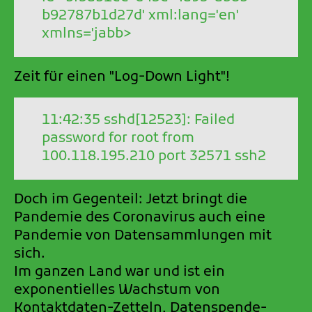
b92787b1d27d' xml:lang='en'
xmlns='jabb>
Zeit für einen "Log-Down Light"!
11:42:35 sshd[12523]: Failed
password for root from
100.118.195.210 port 32571 ssh2
Doch im Gegenteil: Jetzt bringt die
Pandemie des Coronavirus auch eine
Pandemie von Datensammlungen mit
sich.
Im ganzen Land war und ist ein
exponentielles Wachstum von
Kontaktdaten-Zetteln, Datenspende-