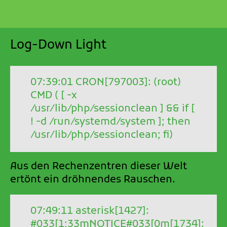
Log-Down Light
07:39:01 CRON[797003]: (root)
CMD ( [ -x
/usr/lib/php/sessionclean ] && if [
! -d /run/systemd/system ]; then
/usr/lib/php/sessionclean; fi)
Aus den Rechenzentren dieser Welt
ertönt ein dröhnendes Rauschen.
07:49:11 asterisk[1427]:
#033[1;33mNOTICE#033[0m[1734]: