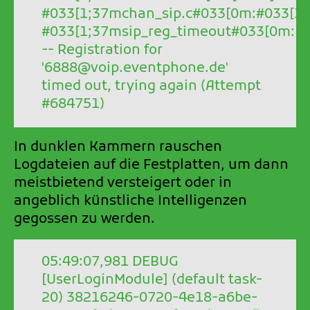
#033[1;37mchan_sip.c#033[0m:#033[
#033[1;37msip_reg_timeout#033[0m:
-- Registration for
'6888@voip.eventphone.de'
timed out, trying again (Attempt
#684751)
In dunklen Kammern rauschen
Logdateien auf die Festplatten, um dann
meistbietend versteigert oder in
angeblich künstliche Intelligenzen
gegossen zu werden.
05:49:07,981 DEBUG
[UserLoginModule] (default task-
20) 38216246-0720-4e18-a6be-