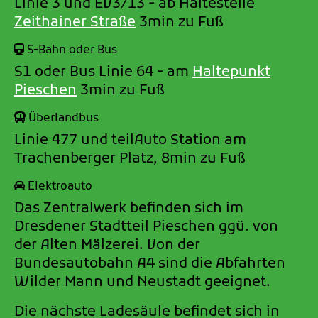
Linie 3 und EV3/13 - ab Haltestelle
Zeithainer Straße
3min zu Fuß
S-Bahn oder Bus
S1 oder Bus Linie 64 - am
Haltepunkt
Pieschen
3min zu Fuß
Überlandbus
Linie 477 und teilAuto Station am
Trachenberger Platz, 8min zu Fuß
Elektroauto
Das Zentralwerk befinden sich im
Dresdener Stadtteil Pieschen ggü. von
der Alten Mälzerei. Von der
Bundesautobahn A4 sind die Abfahrten
Wilder Mann und Neustadt geeignet.
Die nächste Ladesäule befindet sich in