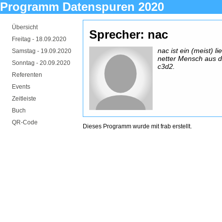
Programm Datenspuren 2020
Übersicht
Sprecher: nac
Freitag -
18.09.2020
nac ist ein (meist) li
Samstag -
19.09.2020
netter Mensch aus 
Sonntag -
20.09.2020
c3d2.
Referenten
Events
Zeitleiste
Buch
QR-Code
Dieses Programm wurde mit
frab
erstellt.