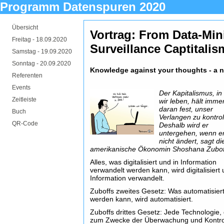
Programm Datenspuren 2020
Übersicht
Vortrag: From Data-Mini
Freitag -
18.09.2020
Surveillance Captitalis
Samstag -
19.09.2020
Sonntag -
20.09.2020
Knowledge against your thoughts - a ne
Referenten
Events
Der Kapitalismus, i
Zeitleiste
wir leben, hält imme
daran fest, unser
Buch
Verlangen zu kontrol
QR-Code
Deshalb wird er
untergehen, wenn er
nicht ändert, sagt di
amerikanische Ökonomin Shoshana Zubof
Alles, was digitalisiert und in Information
verwandelt werden kann, wird digitalisiert 
Information verwandelt.
Zuboffs zweites Gesetz: Was automatisier
werden kann, wird automatisiert.
Zuboffs drittes Gesetz: Jede Technologie, 
zum Zwecke der Überwachung und Kontro