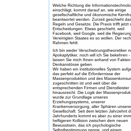
Welche Richtung die Informationstechnolo
einschlägt, kommt darauf an, wie einige
gesellschaftliche und ökonomische Kernf
beantwortet werden. Zurzeit geschieht da
Regeln und Gesetze. Die Praxis trifft jetzt 
Entscheidungen. Etwas geschieht, weil
Facebook, weil Google, weil die Regierun
Vereinigten Staates es so wollen. Der rech
Rahmen fehlt.
Ich bin weder Verschwörungstheoretiker 
Apokaplytiker, noch will ich Sie bekehren 
lassen Sie mich Ihnen anhand von Fakten
Denkanstösse geben.
Wir haben ein institutionelles System aufg
das perfekt auf die Erfordernisse der
Massenproduktion und des Massenkons
zugeschnitten ist und weit über die
entsprechenden Firmen und Dienstleister
hinausreicht. Die Logik der Massenproduk
wurde zur Grundlage unseres
Erziehungssystems, unserer
Krankenversorgung, aller Sphären unsere
Gesellschaft. Seit dem letzten Jahrzehnt 
Jahrhunderts kommt es aber zu einer im
heftigeren Kollision zwischen dem neuen
Bewusstsein, das ich psychologische
Selbstbestimmung nenne, und einem