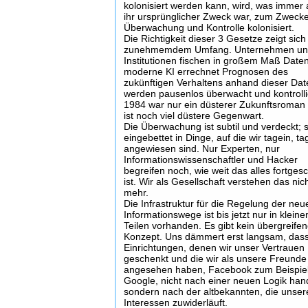
kolonisiert werden kann, wird, was immer
ihr ursprünglicher Zweck war, zum Zweck
Überwachung und Kontrolle kolonisiert.
Die Richtigkeit dieser 3 Gesetze zeigt sich
zunehmemdem Umfang. Unternehmen u
Institutionen fischen in großem Maß Date
moderne KI errechnet Prognosen des
zukünftigen Verhaltens anhand dieser Da
werden pausenlos überwacht und kontrollie
1984 war nur ein düsterer Zukunftsroman 
ist noch viel düstere Gegenwart.
Die Überwachung ist subtil und verdeckt; si
eingebettet in Dinge, auf die wir tagein, t
angewiesen sind. Nur Experten, nur
Informationswissenschaftler und Hacker
begreifen noch, wie weit das alles fortgesc
ist. Wir als Gesellschaft verstehen das nic
mehr.
Die Infrastruktur für die Regelung der neu
Informationswege ist bis jetzt nur in kleine
Teilen vorhanden. Es gibt kein übergreife
Konzept. Uns dämmert erst langsam, das
Einrichtungen, denen wir unser Vertrauen
geschenkt und die wir als unsere Freunde
angesehen haben, Facebook zum Beispie
Google, nicht nach einer neuen Logik han
sondern nach der altbekannten, die unse
Interessen zuwiderläuft.