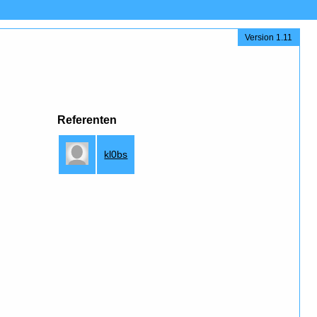
Version 1.11
Referenten
kl0bs