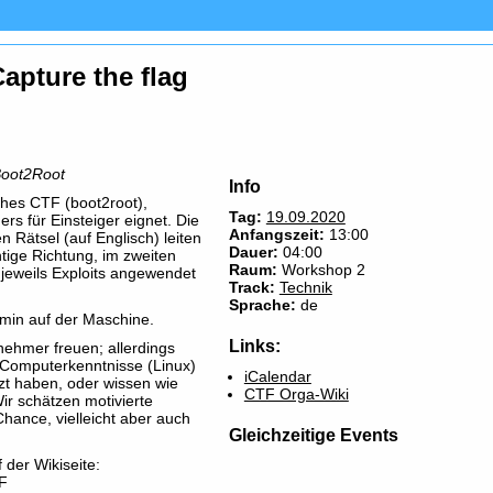
apture the flag
Boot2Root
Info
ches CTF (boot2root),
Tag:
19.09.2020
rs für Einsteiger eignet. Die
Anfangszeit:
13:00
Rätsel (auf Englisch) leiten
Dauer:
04:00
chtige Richtung, im zweiten
Raum:
Workshop 2
 jeweils Exploits angewendet
Track:
Technik
Sprache:
de
min auf der Maschine.
Links:
nehmer freuen; allerdings
 Computerkenntnisse (Linux)
iCalendar
zt haben, oder wissen wie
CTF Orga-Wiki
ir schätzen motivierte
hance, vielleicht aber auch
Gleichzeitige Events
 der Wikiseite:
TF