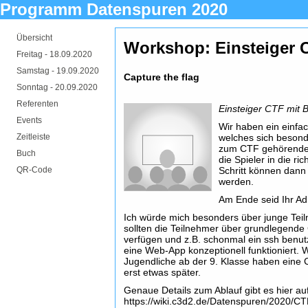
Programm Datenspuren 2020
Übersicht
Workshop: Einsteiger C
Freitag -
18.09.2020
Samstag -
19.09.2020
Capture the flag
Sonntag -
20.09.2020
Referenten
Einsteiger CTF mit 
Events
Wir haben ein einfa
Zeitleiste
welches sich besonde
zum CTF gehörenden 
Buch
die Spieler in die ri
QR-Code
Schritt können dann
werden.
Am Ende seid Ihr Ad
Ich würde mich besonders über junge Teil
sollten die Teilnehmer über grundlegende
verfügen und z.B. schonmal ein ssh benut
eine Web-App konzeptionell funktioniert. W
Jugendliche ab der 9. Klasse haben eine C
erst etwas später.
Genaue Details zum Ablauf gibt es hier auf
https://wiki.c3d2.de/Datenspuren/2020/C