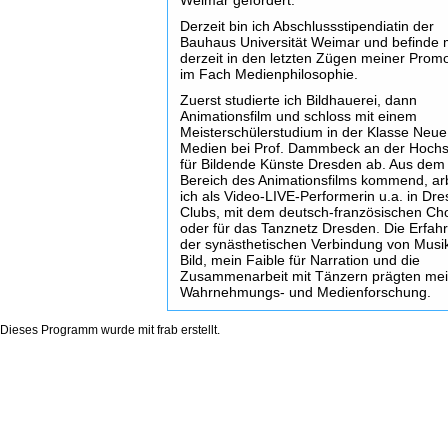
Weimar gefördert.
Derzeit bin ich Abschlussstipendiatin der
Bauhaus Universität Weimar und befinde 
derzeit in den letzten Zügen meiner Prom
im Fach Medienphilosophie.
Zuerst studierte ich Bildhauerei, dann
Animationsfilm und schloss mit einem
Meisterschülerstudium in der Klasse Neue
Medien bei Prof. Dammbeck an der Hoch
für Bildende Künste Dresden ab. Aus dem
Bereich des Animationsfilms kommend, ar
ich als Video-LIVE-Performerin u.a. in Dr
Clubs, mit dem deutsch-französischen Ch
oder für das Tanznetz Dresden. Die Erfah
der synästhetischen Verbindung von Musi
Bild, mein Faible für Narration und die
Zusammenarbeit mit Tänzern prägten me
Wahrnehmungs- und Medienforschung.
Dieses Programm wurde mit
frab
erstellt.