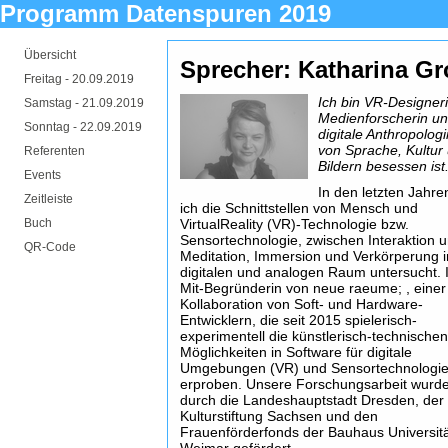
Programm Datenspuren 2019
Übersicht
Sprecher: Katharina G
Freitag -
20.09.2019
Ich bin VR-Designeri
Samstag -
21.09.2019
Medienforscherin u
Sonntag -
22.09.2019
digitale Anthropologi
von Sprache, Kultur
Referenten
Bildern besessen ist
Events
In den letzten Jahr
Zeitleiste
ich die Schnittstellen von Mensch und
Buch
VirtualReality (VR)-Technologie bzw.
Sensortechnologie, zwischen Interaktion 
QR-Code
Meditation, Immersion und Verkörperung 
digitalen und analogen Raum untersucht. 
Mit-Begründerin von neue raeume; , einer
Kollaboration von Soft- und Hardware-
Entwicklern, die seit 2015 spielerisch-
experimentell die künstlerisch-technische
Möglichkeiten in Software für digitale
Umgebungen (VR) und Sensortechnologi
erproben. Unsere Forschungsarbeit wurd
durch die Landeshauptstadt Dresden, der
Kulturstiftung Sachsen und den
Frauenförderfonds der Bauhaus Universit