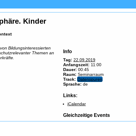
sphäre. Kinder
ontext
von Bildungsinteressierten
Info
nschutzrelevanter Themen an
rkräfte.
Tag:
22.09.2019
Anfangszeit:
11:00
Dauer:
00:45
Raum:
Seminarraum
Track:
Datenspuren
Sprache:
de
Links:
iCalendar
Gleichzeitige Events