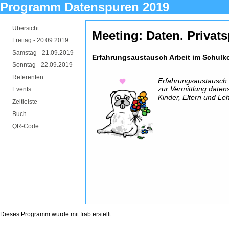
Programm Datenspuren 2019
Übersicht
Meeting: Daten. Privat
Freitag -
20.09.2019
Samstag -
21.09.2019
Erfahrungsaustausch Arbeit im Schulk
Sonntag -
22.09.2019
Referenten
Erfahrungsaustausch 
zur Vermittlung date
Events
Kinder, Eltern und Leh
Zeitleiste
Buch
QR-Code
Dieses Programm wurde mit
frab
erstellt.