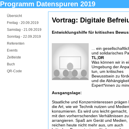
Programm Datenspuren 2019
Übersicht
Vortrag: Digitale Befre
Freitag -
20.09.2019
Samstag -
21.09.2019
Entwicklungshilfe für kritisches Bewus
Sonntag -
22.09.2019
Referenten
... ein gesellschaftli
Events
und solidarisches P
Zeitleiste
TL;DR
Was können wir in e
Buch
Umgebung der Anp
QR-Code
tun, um kritisches
Bewusstsein zu förd
und die Abhängigkei
Expert*innen zu mi
Ausgangslage:
Staatliche und Konzerninteressen prägen 
die Art, wie wir Technik nutzen und Medie
konsumieren. Es wird uns leicht gemacht,
mit den vorherrschenden Verhältnissen zu
arrangieren. Spaß am Gerät und Medien,
reichen heute nicht mehr aus, um auch