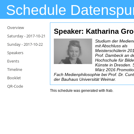
Schedule Datenspu
Overview
Speaker: Katharina Gr
Saturday -
2017-10-21
Studium der Medien
Sunday -
2017-10-22
mit Abschluss als
Meisterschülerin 20
Speakers
Prof. Dambeck an d
Hochschule für Bild
Events
Künste in Dresden. S
Timeline
März 2016 Promotio
Fach Medienphilosophie bei Prof. Dr. Cun
Booklet
der Bauhaus Universität Weimar.
QR-Code
This schedule was generated with
frab
.