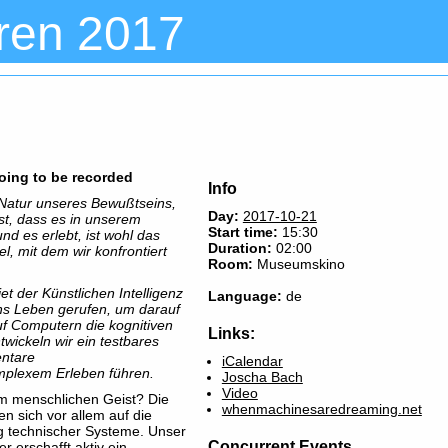
ren 2017
going to be recorded
Info
Natur unseres Bewußtseins,
Day:
2017-10-21
st, dass es in unserem
Start time:
15:30
nd es erlebt, ist wohl das
Duration:
02:00
el, mit dem wir konfrontiert
Room:
Museumskino
t der Künstlichen Intelligenz
Language:
de
ins Leben gerufen, um darauf
uf Computern die kognitiven
Links:
wickeln wir ein testbares
entare
iCalendar
mplexem Erleben führen.
Joscha Bach
Video
m menschlichen Geist? Die
whenmachinesaredreaming.net
n sich vor allem auf die
ng technischer Systeme. Unser
Concurrent Events
er erschafft aktiv ein