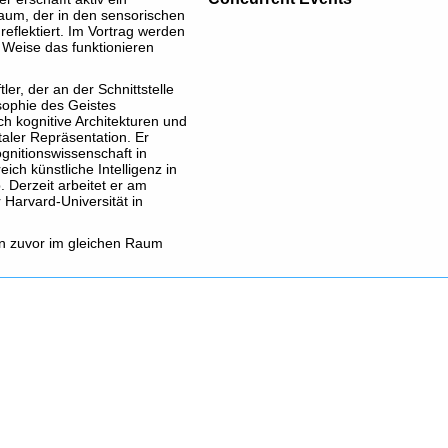
aum, der in den sensorischen
reflektiert. Im Vortrag werden
r Weise das funktionieren
ler, der an der Schnittstelle
osophie des Geistes
sich kognitive Architekturen und
aler Repräsentation. Er
ognitionswissenschaft in
ich künstliche Intelligenz in
 Derzeit arbeitet er am
Harvard-Universität in
n zuvor im gleichen Raum