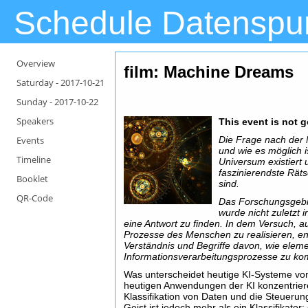
Schedule Datenspu
Overview
film: Machine Dreams
Saturday -
2017-10-21
Sunday -
2017-10-22
Speakers
This event is not 
Events
Die Frage nach der 
und wie es möglich i
Timeline
Universum existiert u
faszinierendste Räts
Booklet
sind.
QR-Code
Das Forschungsgebie
wurde nicht zuletzt 
eine Antwort zu finden. In dem Versuch, a
Prozesse des Menschen zu realisieren, ent
Verständnis und Begriffe davon, wie elem
Informationsverarbeitungsprozesse zu ko
Was unterscheidet heutige KI-Systeme vo
heutigen Anwendungen der KI konzentriere
Klassifikation von Daten und die Steueru
Geist ist jedoch mehr als ein Klassifikator: 