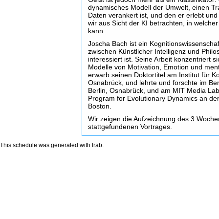
dynamisches Modell der Umwelt, einen Tr
Daten verankert ist, und den er erlebt und 
wir aus Sicht der KI betrachten, in welche
kann.
Joscha Bach ist ein Kognitionswissenschaft
zwischen Künstlicher Intelligenz und Phil
interessiert ist. Seine Arbeit konzentriert 
Modelle von Motivation, Emotion und ment
erwarb seinen Doktortitel am Institut für K
Osnabrück, und lehrte und forschte im Bere
Berlin, Osnabrück, und am MIT Media Lab.
Program for Evolutionary Dynamics an der 
Boston.
Wir zeigen die Aufzeichnung des 3 Woche
stattgefundenen Vortrages.
This schedule was generated with
frab
.