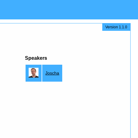
Version 1.1.0
Speakers
Joscha