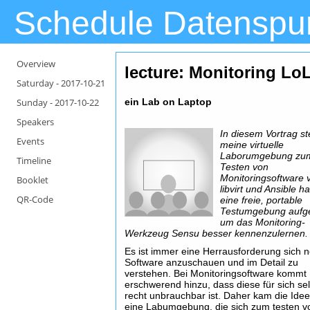
Schedule Datenspu
Overview
lecture: Monitoring Lo
Saturday -
2017-10-21
Sunday -
2017-10-22
ein Lab on Laptop
Speakers
In diesem Vortrag ste
Events
meine virtuelle
Laborumgebung zu
Timeline
Testen von
Monitoringsoftware v
Booklet
libvirt und Ansible h
QR-Code
eine freie, portable
Testumgebung aufge
um das Monitoring-
Werkzeug Sensu besser kennenzulernen.
Es ist immer eine Herrausforderung sich 
Software anzuschauen und im Detail zu
verstehen. Bei Monitoringsoftware kommt
erschwerend hinzu, dass diese für sich se
recht unbrauchbar ist. Daher kam die Idee
eine Labumgebung, die sich zum testen v