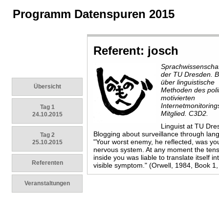
Programm Datenspuren 2015
Referent: josch
Sprachwissenschaf
der TU Dresden. B
über linguistische
Übersicht
Methoden des poli
motivierten
Internetmonitorin
Tag 1
Mitglied. C3D2.
24.10.2015
Linguist at TU Dre
Blogging about surveillance through lan
Tag 2
"Your worst enemy, he reflected, was yo
25.10.2015
nervous system. At any moment the ten
inside you was liable to translate itself i
Referenten
visible symptom." (Orwell, 1984, Book 1,
Veranstaltungen