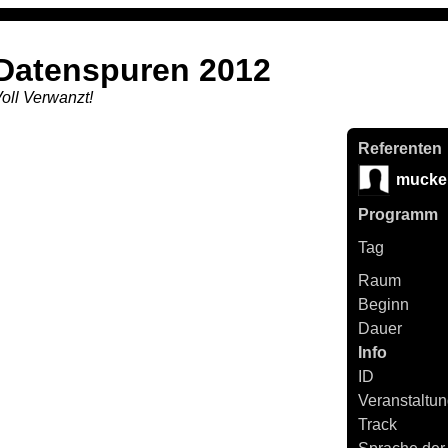
Datenspuren 2012
oll Verwanzt!
Referenten
mucke
Programm
Tag
Raum
Beginn
Dauer
Info
ID
Veranstaltun
Track