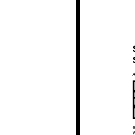
A
e
W