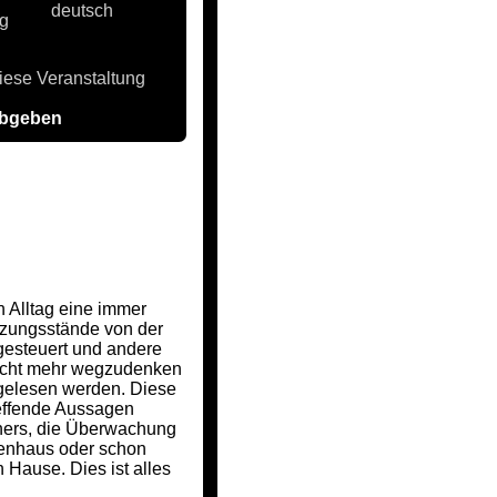
deutsch
ng
iese Veranstaltung
abgeben
 Alltag eine immer
izungsstände von der
 gesteuert und andere
nicht mehr wegzudenken
usgelesen werden. Diese
reffende Aussagen
chers, die Überwachung
kenhaus oder schon
Hause. Dies ist alles