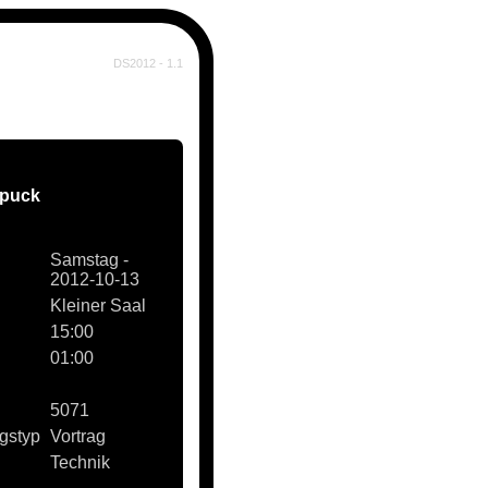
DS2012 - 1.1
puck
Samstag -
2012-10-13
Kleiner Saal
15:00
01:00
5071
gstyp
Vortrag
Technik