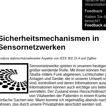
Sprache der
Veranstaltu
Feedback
Haben Sie d
besucht?
Feedback 
Sicherheitsmechanismen in
Sensornetzwerken
nalyse datenschutzrelevanter Aspekte von IEEE 802.15.4 und ZigBee
Sensornetzwerke spielen in unserem heutigen
größer werdende Rolle. Mit ihnen können He
Straße mittels Funk abgelesen, Lichtschalter
Anlagen und Geräte, die in unserer Umwelt 
sind, kontrolliert und deren Informationen a
Informationen können auch wichtige uns bet
vermitteln: Der Zustand eines Herzschrittma
von Vitalwerten der Patienten in einem Kran
infache Sachen wie: Wann komme ich regelmäßig abends nach 
issen, das durch unsere Privatsphäre geschützt werden soll.