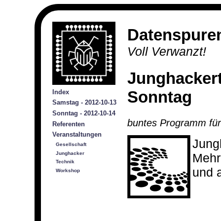
Datenspure
Voll Verwanzt!
Junghacker
Sonntag
Index
Samstag - 2012-10-13
Sonntag - 2012-10-14
buntes Programm für
Referenten
Veranstaltungen
Jung
Gesellschaft
Junghacker
Mehr 
Technik
und 
Workshop