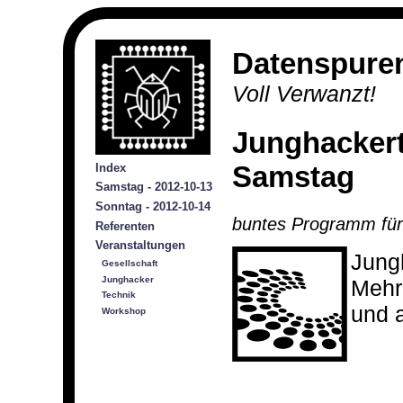
Datenspure
Voll Verwanzt!
Junghacker
Samstag
Index
Samstag - 2012-10-13
Sonntag - 2012-10-14
buntes Programm für
Referenten
Veranstaltungen
Jung
Gesellschaft
Junghacker
Mehr 
Technik
und 
Workshop