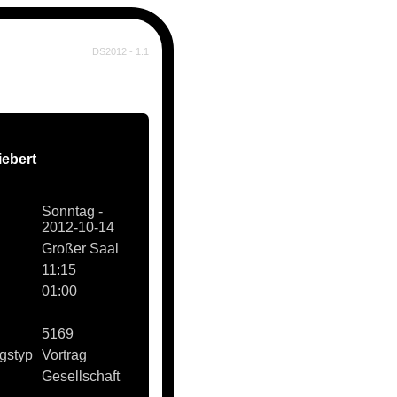
DS2012 - 1.1
iebert
Sonntag -
2012-10-14
Großer Saal
11:15
01:00
5169
gstyp
Vortrag
Gesellschaft