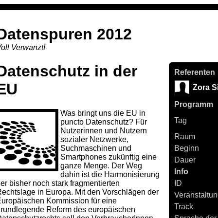
Datenspuren 2012
oll Verwanzt!
Datenschutz in der
Referenten
EU
Zora S
Programm
Was bringt uns die EU in
Tag
puncto Datenschutz? Für
Nutzerinnen und Nutzern
Raum
sozialer Netzwerke,
Suchmaschinen und
Beginn
Smartphones zukünftig eine
Dauer
ganze Menge. Der Weg
Info
dahin ist die Harmonisierung
er bisher noch stark fragmentierten
ID
echtslage in Europa. Mit den Vorschlägen der
Veranstaltun
uropäischen Kommission für eine
Track
rundlegende Reform des europäischen