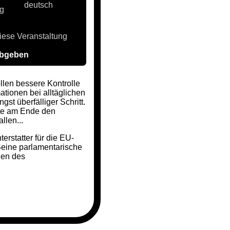
deutsch
ng
iese Veranstaltung
abgeben
len bessere Kontrolle
ationen bei alltäglichen
st überfälliger Schritt.
te am Ende den
llen...
erstatter für die EU-
Seine parlamentarische
gen des