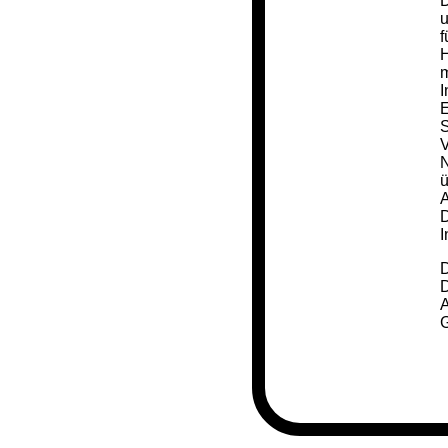
D
u
f
H
m
I
E
S
V
N
ü
A
D
I
D
D
A
G