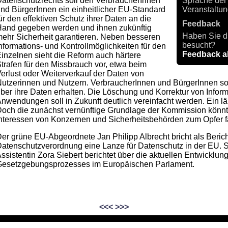
atenschutzrechts soll den VerbraucherInnen
Sprache der
nd BürgerInnen ein einheitlicher EU-Standard
Veranstaltu
ür den effektiven Schutz ihrer Daten an die
Feedback
and gegeben werden und ihnen zukünftig
Haben Sie d
ehr Sicherheit garantieren. Neben besseren
besucht?
nformations- und Kontrollmöglichkeiten für den
Feedback 
inzelnen sieht die Reform auch härtere
trafen für den Missbrauch vor, etwa beim
erlust oder Weiterverkauf der Daten von
utzerinnen und Nutzern. VerbraucherInnen und BürgerInnen sol
ber ihre Daten erhalten. Die Löschung und Korrektur von Inform
nwendungen soll in Zukunft deutlich vereinfacht werden. Ein läng
och die zunächst vernünftige Grundlage der Kommission könn
nteressen von Konzernen und Sicherheitsbehörden zum Opfer fa
er grüne EU-Abgeordnete Jan Philipp Albrecht bricht als Bericht
atenschutzverordnung eine Lanze für Datenschutz in der EU. 
ssistentin Zora Siebert berichtet über die aktuellen Entwicklun
esetzgebungsprozesses im Europäischen Parlament.
<<<
>>>