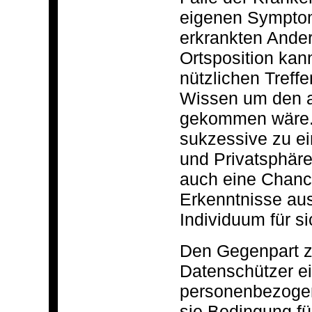
eigenen Symptomv
erkrankten Ander
Ortsposition kan
nützlichen Treff
Wissen um den ak
gekommen wäre. D
sukzessive zu ei
und Privatsphäre
auch eine Chanc
Erkenntnisse au
Individuum für si
Den Gegenpart z
Datenschützer e
personenbezogene
sie Bedingung fü