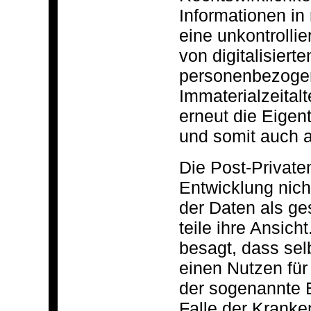
Informationen in
eine unkontrollie
von digitalisier
personenbezogene
Immaterialzeitalt
erneut die Eigen
und somit auch 
Die Post-Private
Entwicklung nich
der Daten als ges
teile ihre Ansic
besagt, dass sel
einen Nutzen für
der sogenannte E
Falle der Kranke