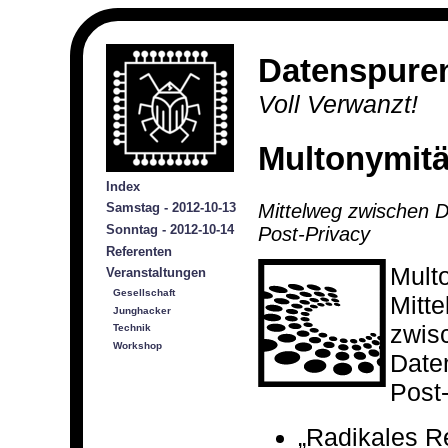
Datenspure
Voll Verwanzt!
Multonymitä
Index
Mittelweg zwischen 
Samstag - 2012-10-13
Sonntag - 2012-10-14
Post-Privacy
Referenten
Multo
Veranstaltungen
Gesellschaft
Mitt
Junghacker
zwis
Technik
Workshop
Date
Post
„Radikales R