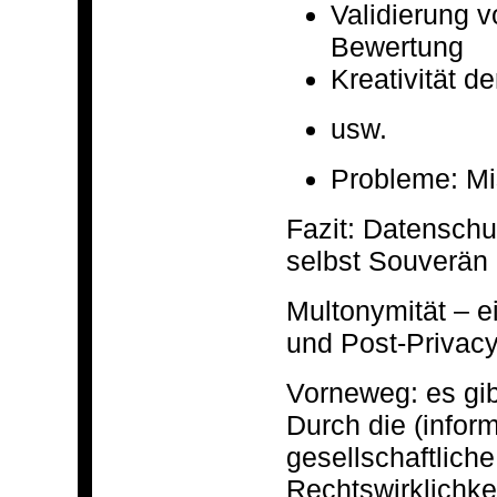
Validierung v
Bewertung
Kreativität 
usw.
Probleme: Mi
Fazit: Datenschu
selbst Souverän 
Multonymität – e
und Post-Privac
Vorneweg: es gib
Durch die (infor
gesellschaftlich
Rechtswirklichke