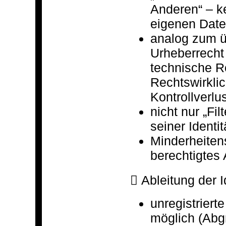
Anderen“ – k
eigenen Dat
analog zum ü
Urheberrecht
technische Re
Rechtswirklic
Kontrollverlu
nicht nur „Fi
seiner Identit
Minderheiten
berechtigtes
 Ableitung der I
unregistriert
möglich (Abg