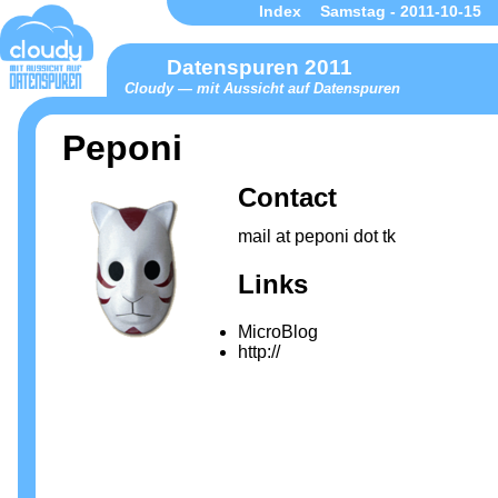
Index
Samstag - 2011-10-15
Datenspuren 2011
Cloudy — mit Aussicht auf Datenspuren
Peponi
Contact
mail at peponi dot tk
Links
MicroBlog
http://