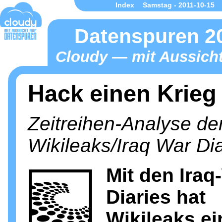
Index
Samstag - 2011-10-15
Datenspuren 2
Cloudy — mit Aussicht
Hack einen Krieg
Zeitreihen-Analyse de
Wikileaks/Iraq War Dia
Mit den Iraq
Diaries hat
Wikileaks e