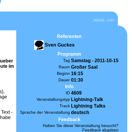
DS2011 - 1.0.2
Referenten
Sven Guckes
Programm
Samstag - 2011-10-15
Tag
 ueber
eute im
Großer Saal
Raum
16:15
Beginn
01:30
Dauer
Info
s),
4609
ID
sage
Lightning-Talk
Veranstaltungstyp
Lightning Talks
Track
Text -
deutsch
Sprache der Veranstaltung
 habe
Feedback
Haben Sie diese Veranstaltung besucht?
Feedback abgeben