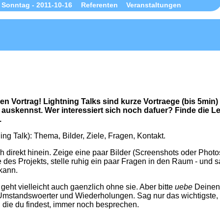
Sonntag - 2011-10-16
Referenten
Veranstaltungen
n Vortrag! Lightning Talks sind kurze Vortraege (bis 5min)
auskennst. Wer interessiert sich noch dafuer? Finde die L
.
ning Talk): Thema, Bilder, Ziele, Fragen, Kontakt.
direkt hinein. Zeige eine paar Bilder (Screenshots oder Photo
 des Projekts, stelle ruhig ein paar Fragen in den Raum - und 
kann.
 geht vielleicht auch gaenzlich ohne sie. Aber bitte
uebe
Deinen 
mstandswoerter und Wiederholungen. Sag nur das wichtigste,
, die du findest, immer noch besprechen.