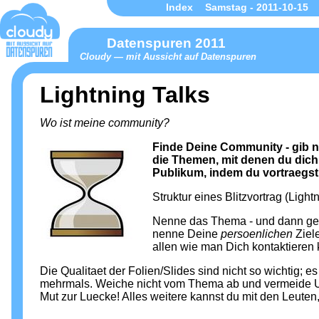
Index
Samstag - 2011-10-15
Datenspuren 2011
Cloudy — mit Aussicht auf Datenspuren
Lightning Talks
Wo ist meine community?
Finde Deine Community - gib ne
die Themen, mit denen du dich 
Publikum, indem du vortraegst
Struktur eines Blitzvortrag (Light
Nenne das Thema - und dann geh 
nenne Deine
persoenlichen
Ziele
allen wie man Dich kontaktieren 
Die Qualitaet der Folien/Slides sind nicht so wichtig; es
mehrmals. Weiche nicht vom Thema ab und vermeide U
Mut zur Luecke! Alles weitere kannst du mit den Leuten