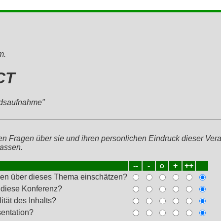
m.
CT
ndsaufnahme"
den Fragen über sie und ihren personlichen Eindruck dieser Ver
lassen.
--
-
o
+
++
sen über dieses Thema einschätzen?
r diese Konferenz?
ität des Inhalts?
sentation?