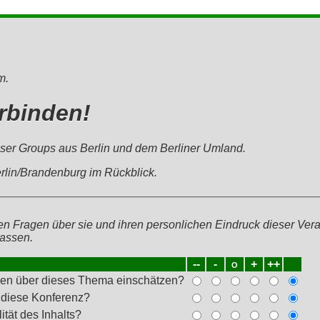
m.
rbinden!
User Groups aus Berlin und dem Berliner Umland.
rlin/Brandenburg im Rückblick.
den Fragen über sie und ihren personlichen Eindruck dieser Ver
lassen.
--
-
o
+
++
sen über dieses Thema einschätzen?
r diese Konferenz?
ität des Inhalts?