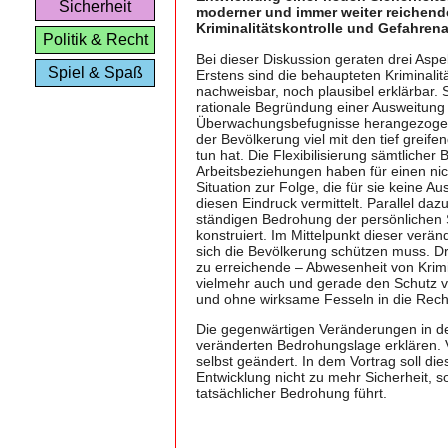
Sicherheit
moderner und immer weiter reichen
Kriminalitätskontrolle und Gefahre
Politik & Recht
Bei dieser Diskussion geraten drei Aspe
Spiel & Spaß
Erstens sind die behaupteten Kriminali
nachweisbar, noch plausibel erklärbar. 
rationale Begründung einer Ausweitung s
Überwachungsbefugnisse herangezogen 
der Bevölkerung viel mit den tief grei
tun hat. Die Flexibilisierung sämtlich
Arbeitsbeziehungen haben für einen nic
Situation zur Folge, die für sie keine A
diesen Eindruck vermittelt. Parallel daz
ständigen Bedrohung der persönlichen 
konstruiert. Im Mittelpunkt dieser ver
sich die Bevölkerung schützen muss. Dri
zu erreichende – Abwesenheit von Krimi
vielmehr auch und gerade den Schutz vo
und ohne wirksame Fesseln in die Recht
Die gegenwärtigen Veränderungen in der 
veränderten Bedrohungslage erklären. V
selbst geändert. In dem Vortrag soll d
Entwicklung nicht zu mehr Sicherheit, 
tatsächlicher Bedrohung führt.