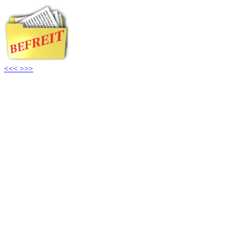
<<<
>>>